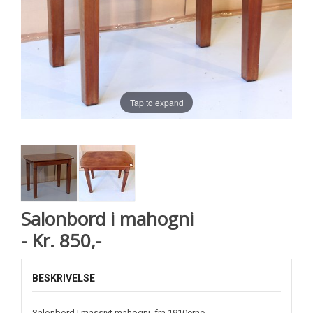
Tap to expand
Salonbord i mahogni
- Kr. 850,-
BESKRIVELSE
Salonbord I massivt mahogni, fra 1910erne.