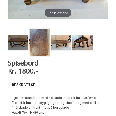
Tap to expand
Spisebord
Kr. 1800,-
BESKRIVELSE
Egetræs spisebord med hollandsk udtræk fra 1930´erne.
Fremstår funktionsdygtigt, godt og stabilt dog med en lille
finérskade omtrent midt på bordpladen.
HxLxB 76x144x89 cm.