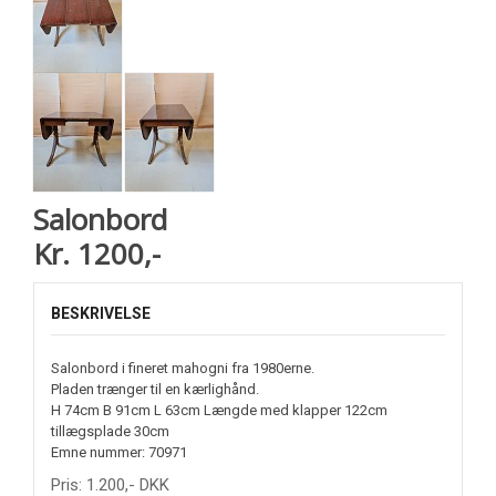
Salonbord
Kr. 1200,-
BESKRIVELSE
Salonbord i fineret mahogni fra 1980erne.
Pladen trænger til en kærlighånd.
H 74cm B 91cm L 63cm Længde med klapper 122cm
tillægsplade 30cm
Emne nummer: 70971
Pris:
1.200
,-
DKK