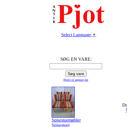
Select Language
▼
SØG EN VARE:
Hjælp til søgning
her
Du
Spisestuemøbler
Spisestuer