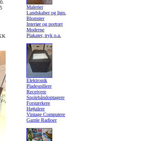
0.
Malerier
45
Landskaber og lign.
Blomster
Interiør og portræt
Moderne
Plakater, tryk o.a.
KK
Elektronik
Pladespillere
Receivere
Spolebåndoptagere
Forstærkere
Højtalere
Vintage Computere
Gamle Radioer