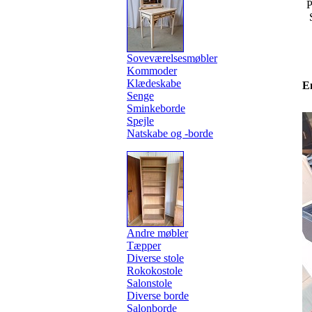
P
Soveværelsesmøbler
Kommoder
Klædeskabe
E
Senge
Sminkeborde
Spejle
Natskabe og -borde
Andre møbler
Tæpper
Diverse stole
Rokokostole
Salonstole
Diverse borde
Salonborde