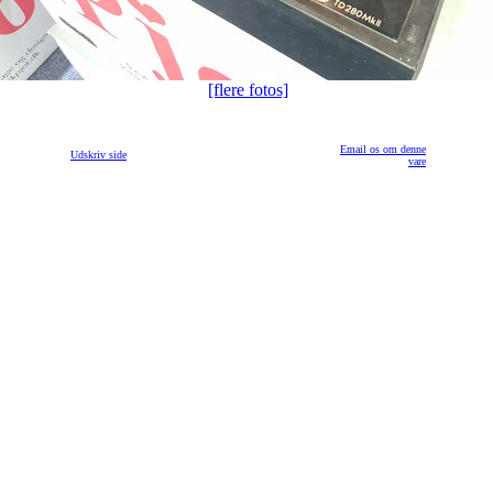
[flere fotos]
Email os om denne
Udskriv side
vare