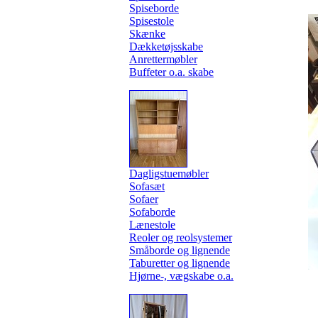
Spiseborde
Spisestole
Skænke
Dækketøjsskabe
Anrettermøbler
Buffeter o.a. skabe
Dagligstuemøbler
Sofasæt
Sofaer
Sofaborde
Lænestole
Reoler og reolsystemer
Småborde og lignende
Taburetter og lignende
Hjørne-, vægskabe o.a.