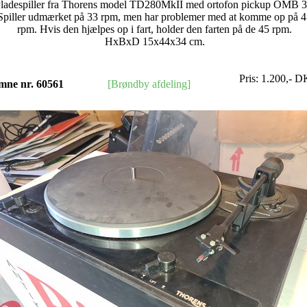
ladespiller fra Thorens model TD280MkII med ortofon pickup OMB 3
Spiller udmærket på 33 rpm, men har problemer med at komme op på 
rpm. Hvis den hjælpes op i fart, holder den farten på de 45 rpm.
HxBxD 15x44x34 cm.
Pris:
1.200
,-
D
mne nr. 60561
[Brøndby afdeling]