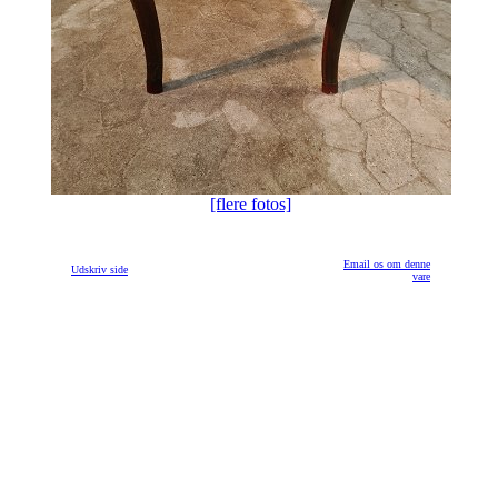
[flere fotos]
Email os om denne
Udskriv side
vare