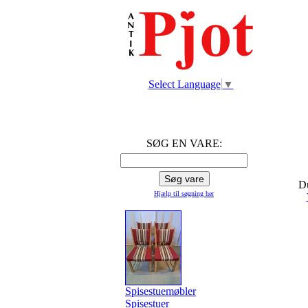
Select Language
▼
SØG EN VARE:
Du
Hjælp til søgning
her
Spisestuemøbler
Spisestuer