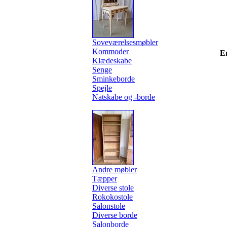
Soveværelsesmøbler
Kommoder
E
Klædeskabe
Senge
Sminkeborde
Spejle
Natskabe og -borde
Andre møbler
Tæpper
Diverse stole
Rokokostole
Salonstole
Diverse borde
Salonborde