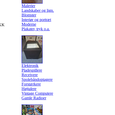
Malerier
Landskaber og lign.
Blomster
Interiør og portræt
Moderne
KK
Plakater, tryk o.a.
Elektronik
Pladespillere
Receivere
Spolebåndoptagere
Forstærkere
Højtalere
Vintage Computere
Gamle Radioer