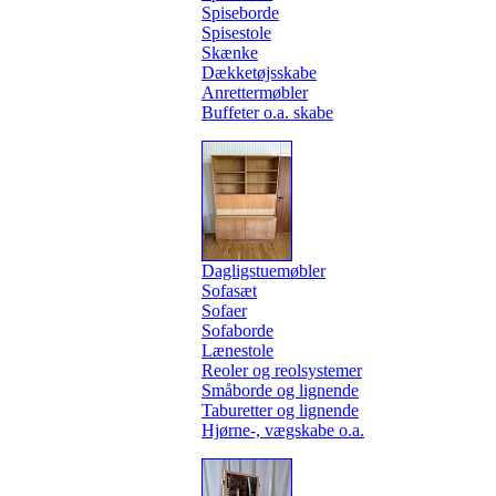
Spiseborde
Spisestole
Skænke
Dækketøjsskabe
Anrettermøbler
Buffeter o.a. skabe
Dagligstuemøbler
Sofasæt
Sofaer
Sofaborde
Lænestole
Reoler og reolsystemer
Småborde og lignende
Taburetter og lignende
Hjørne-, vægskabe o.a.