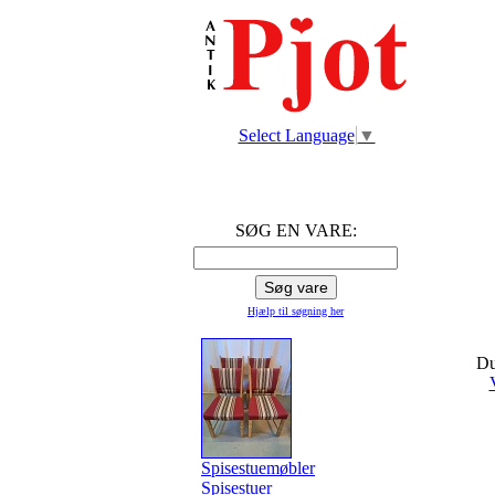
Select Language
▼
SØG EN VARE:
Hjælp til søgning
her
Du
Spisestuemøbler
Spisestuer