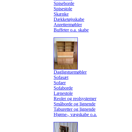
Spiseborde
Spisestole
Skænke
Dækketøjsskabe
Anrettermøbler
Buffeter o.a. skabe
Dagligstuemøbler
Sofasæt
Sofaer
Sofaborde
Lænestole
Reoler og reolsystemer
Småborde og lignende
Taburetter og lignende
Hjørne-, vægskabe o.a.