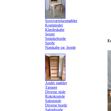
Soveværelsesmøbler
Kommoder
Klædeskabe
Senge
Sminkeborde
E
Spejle
Natskabe og -borde
Andre møbler
Tæpper
Diverse stole
Rokokostole
Salonstole
Diverse borde
Salonborde