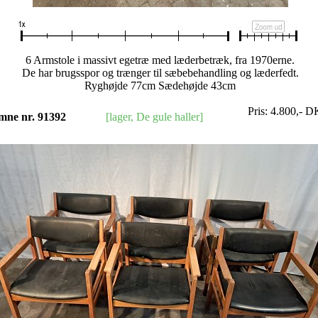
6 Armstole i massivt egetræ med læderbetræk, fra 1970erne.
De har brugsspor og trænger til sæbebehandling og læderfedt.
Ryghøjde 77cm Sædehøjde 43cm
Pris:
4.800
,-
D
mne nr. 91392
[lager, De gule haller]