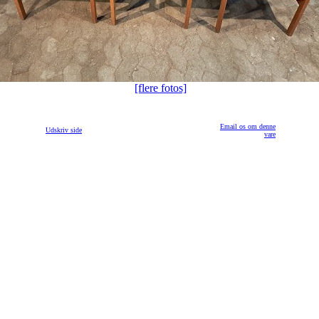
[flere fotos]
Email os om denne
Udskriv side
vare