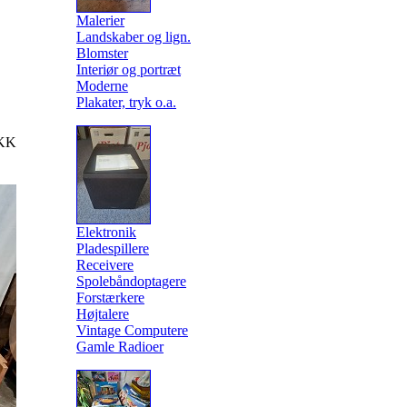
Malerier
Landskaber og lign.
Blomster
Interiør og portræt
Moderne
Plakater, tryk o.a.
KK
Elektronik
Pladespillere
Receivere
Spolebåndoptagere
Forstærkere
Højtalere
Vintage Computere
Gamle Radioer