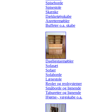
Spiseborde
Spisestole
Skænke
Dækketøjsskabe
Anrettermøbler
Buffeter o.a. skabe
Dagligstuemøbler
Sofasæt
Sofaer
Sofaborde
Lænestole
Reoler og reolsystemer
Småborde og lignende
Taburetter og lignende
Hjørne-, vægskabe o.a.