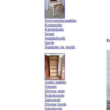
Soveværelsesmøbler
Kommoder
Klædeskabe
Senge
Sminkeborde
E
Spejle
Natskabe og -borde
Andre møbler
Tæpper
Diverse stole
Rokokostole
Salonstole
Diverse borde
Salonborde