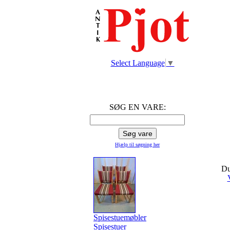
Select Language
▼
SØG EN VARE:
Hjælp til søgning
her
Du
Spisestuemøbler
Spisestuer