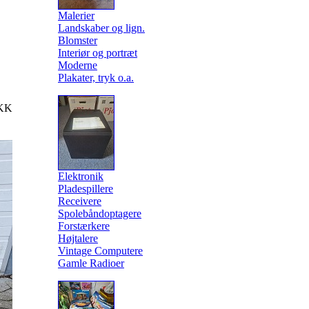
Malerier
Landskaber og lign.
Blomster
Interiør og portræt
Moderne
Plakater, tryk o.a.
KK
Elektronik
Pladespillere
Receivere
Spolebåndoptagere
Forstærkere
Højtalere
Vintage Computere
Gamle Radioer