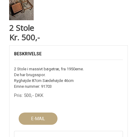
2 Stole
Kr. 500,-
BESKRIVELSE
2 Stole i massivt bøgetræ, fra 1950erne.
De har brugsspor.
Ryghøjde 87cm Sædehøjde 46cm
Emne nummer: 91703
Pris:
500
,-
DKK
E-MAIL