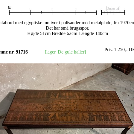
ofabord med egyptiske motiver i palisander med metalplade, fra 1970er
Det har små brugsspor.
Højde 51cm Bredde 62cm Længde 140cm
Pris:
1.250
,-
D
mne nr. 91716
[lager, De gule haller]