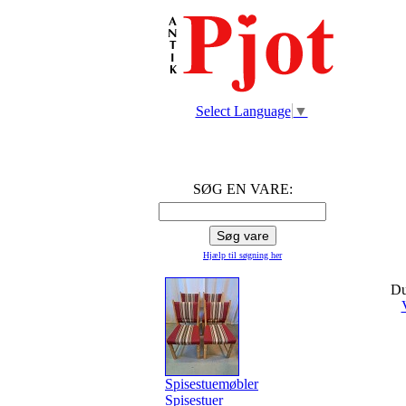
Select Language
▼
SØG EN VARE:
Hjælp til søgning
her
Du
Spisestuemøbler
Spisestuer