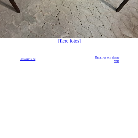
[flere fotos]
Email os om denne
Udskriv side
vare