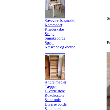
S
Soveværelsesmøbler
Kommoder
Klædeskabe
Senge
Sminkeborde
Spejle
E
Natskabe og -borde
Andre møbler
Tæpper
Diverse stole
Rokokostole
Salonstole
Diverse borde
Salonborde