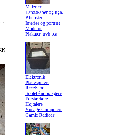
Malerier
Landskaber og lign.
Blomster
ne.
Interiør og portræt
Moderne
Plakater, tryk o.a.
KK
Elektronik
Pladespillere
Receivere
Spolebåndoptagere
Forstærkere
Højtalere
Vintage Computere
Gamle Radioer