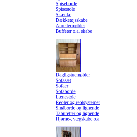
Spiseborde
Spisestole
Skænke
Dækketøjsskabe
Anrettermøbler
Buffeter o.a. skabe
Dagligstuemøbler
Sofasæt
Sofaer
Sofaborde
Lænestole
Reoler og reolsystemer
Småborde og lignende
Taburetter og lignende
Hjørne-, vægskabe o.a.