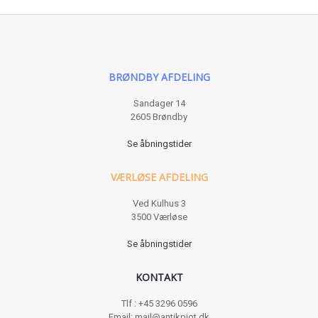
BRØNDBY AFDELING
Sandager 14
2605 Brøndby
Se åbningstider
VÆRLØSE AFDELING
Ved Kulhus 3
3500 Værløse
Se åbningstider
KONTAKT
Tlf : +45 3296 0596
Email: mail@antikpjot.dk