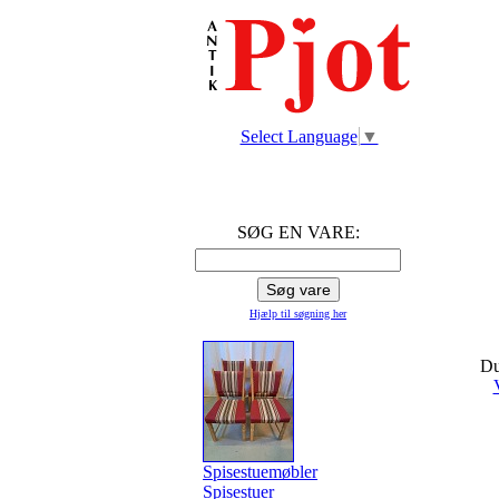
Select Language
▼
SØG EN VARE:
Hjælp til søgning
her
Du
Spisestuemøbler
Spisestuer