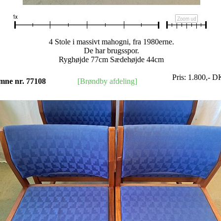
4 Stole i massivt mahogni, fra 1980erne.
De har brugsspor.
Ryghøjde 77cm Sædehøjde 44cm
Pris:
1.800
,-
D
mne nr. 77108
[Brøndby afdeling]