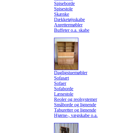
Spiseborde
Spisestole
Skænke
Dækketøjsskabe
Anrettermøbler
Buffeter o.a. skabe
Dagligstuemøbler
Sofasæt
Sofaer
Sofaborde
Lænestole
Reoler og reolsystemer
Småborde og lignende
Taburetter og lignende
Hjørne-, vægskabe o.a.