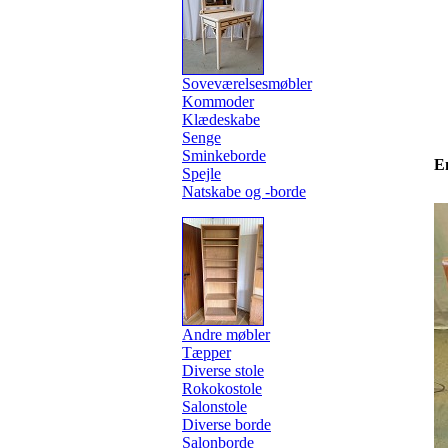
Soveværelsesmøbler
Kommoder
Klædeskabe
Senge
Sminkeborde
E
Spejle
Natskabe og -borde
Andre møbler
Tæpper
Diverse stole
Rokokostole
Salonstole
Diverse borde
Salonborde