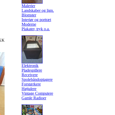
Malerier
Landskaber og lign.
Blomster
Interiør og portræt
Moderne
Plakater, tryk o.a.
KK
Elektronik
Pladespillere
Receivere
Spolebåndoptagere
Forstærkere
Højtalere
Vintage Computere
Gamle Radioer