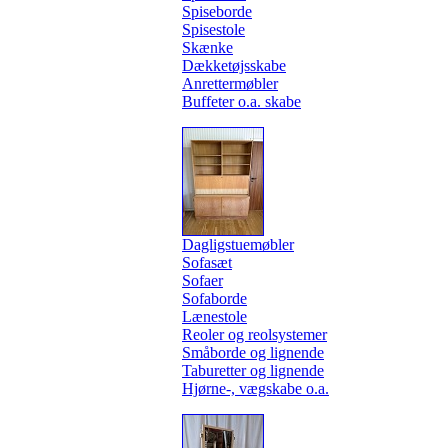
Spiseborde
Spisestole
Skænke
Dækketøjsskabe
Anrettermøbler
Buffeter o.a. skabe
Dagligstuemøbler
Sofasæt
Sofaer
Sofaborde
Lænestole
Reoler og reolsystemer
Småborde og lignende
Taburetter og lignende
Hjørne-, vægskabe o.a.