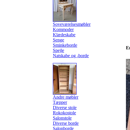
Soveværelsesmøbler
Kommoder
Klædeskabe
Senge
Sminkeborde
E
Spejle
Natskabe og -borde
Andre møbler
Tæpper
Diverse stole
Rokokostole
Salonstole
Diverse borde
Salonborde