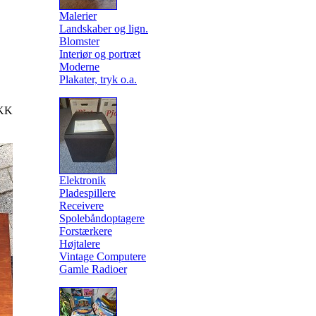
Malerier
Landskaber og lign.
Blomster
Interiør og portræt
Moderne
Plakater, tryk o.a.
KK
Elektronik
Pladespillere
Receivere
Spolebåndoptagere
Forstærkere
Højtalere
Vintage Computere
Gamle Radioer