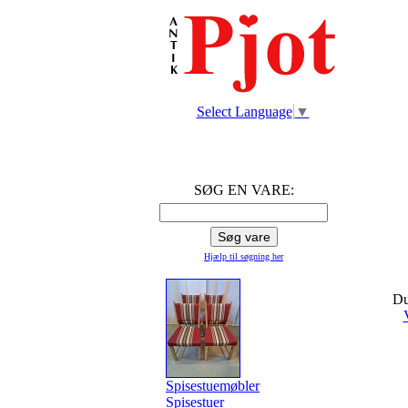
Select Language
▼
SØG EN VARE:
Hjælp til søgning
her
Du
Spisestuemøbler
Spisestuer