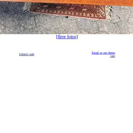
[flere fotos]
Email os om denne
Udskriv side
vare