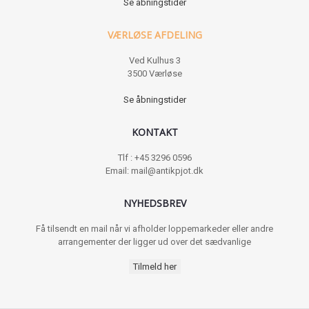
Se åbningstider
VÆRLØSE AFDELING
Ved Kulhus 3
3500 Værløse
Se åbningstider
KONTAKT
Tlf : +45 3296 0596
Email: mail@antikpjot.dk
NYHEDSBREV
Få tilsendt en mail når vi afholder loppemarkeder eller andre
arrangementer der ligger ud over det sædvanlige
Tilmeld her