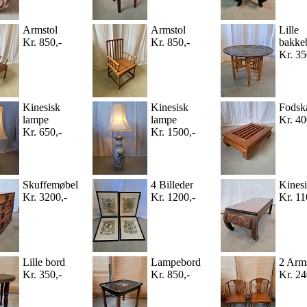
Armstol
Armstol
Lille
Kr. 850,-
Kr. 850,-
bakke
Kr. 35
Kinesisk
Kinesisk
Fodsk
lampe
lampe
Kr. 40
Kr. 650,-
Kr. 1500,-
Skuffemøbel
4 Billeder
Kinesi
Kr. 3200,-
Kr. 1200,-
Kr. 11
Lille bord
Lampebord
2 Arm
Kr. 350,-
Kr. 850,-
Kr. 24