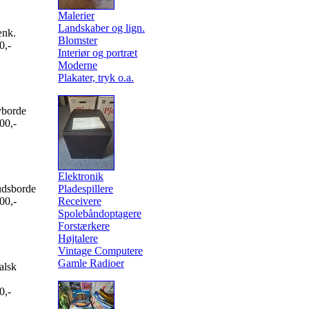
Malerier
Landskaber og lign.
ænk.
Blomster
0,-
Interiør og portræt
Moderne
Plakater, tryk o.a.
vborde
00,-
Elektronik
udsborde
Pladespillere
00,-
Receivere
Spolebåndoptagere
Forstærkere
Højtalere
Vintage Computere
Gamle Radioer
alsk
0,-