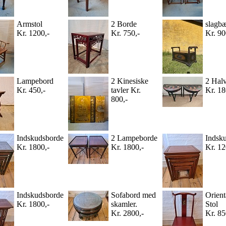
Armstol
2 Borde
slagb
Kr. 1200,-
Kr. 750,-
Kr. 90
Lampebord
2 Kinesiske
2 Hal
Kr. 450,-
tavler Kr.
Kr. 18
800,-
Indskudsborde
2 Lampeborde
Indsk
Kr. 1800,-
Kr. 1800,-
Kr. 12
Indskudsborde
Sofabord med
Orient
Kr. 1800,-
skamler.
Stol
Kr. 2800,-
Kr. 85