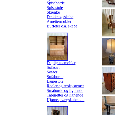
Spiseborde
Spisestole
Skænke
Dækketøjsskabe
Anrettermøbler
Buffeter o.a. skabe
Dagligstuemøbler
Sofasæt
Sofaer
Sofaborde
Lænestole
Reoler og reolsystemer
Småborde og lignende
Taburetter og lignende
Hjørne-, vægskabe o.a.