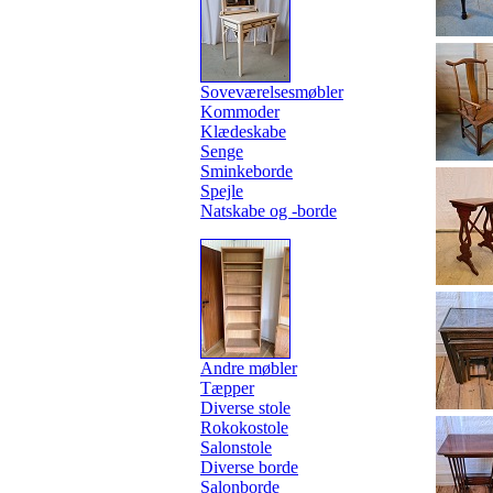
Soveværelsesmøbler
Kommoder
Klædeskabe
Senge
Sminkeborde
Spejle
Natskabe og -borde
Andre møbler
Tæpper
Diverse stole
Rokokostole
Salonstole
Diverse borde
Salonborde