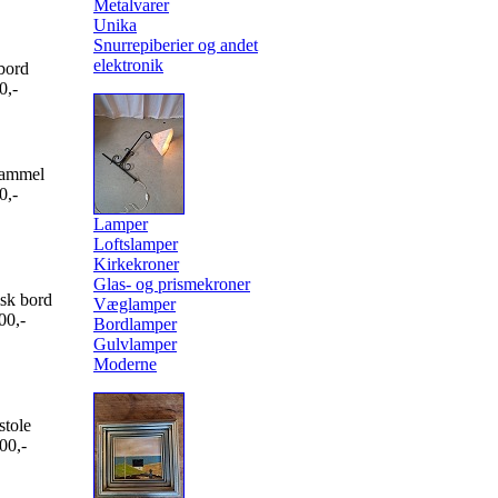
Metalvarer
Unika
Snurrepiberier og andet
elektronik
bord
0,-
ammel
0,-
Lamper
Loftslamper
Kirkekroner
Glas- og prismekroner
sk bord
Væglamper
00,-
Bordlamper
Gulvlamper
Moderne
stole
00,-