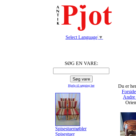
Select Language
▼
SØG EN VARE:
Du er her
Hjælp til søgning
her
Forsid
Andre
Orient
Spisestuemøbler
Spisestuer