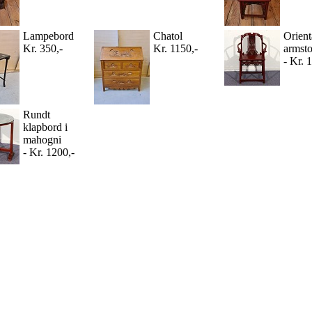
Lampebord
Chatol
Orient
Kr. 350,-
Kr. 1150,-
armsto
- Kr. 
Rundt
klapbord i
mahogni
- Kr. 1200,-