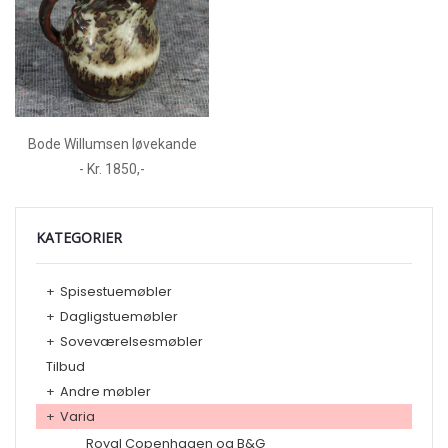
Bode Willumsen løvekande
- Kr. 1850,-
KATEGORIER
+
Spisestuemøbler
+
Dagligstuemøbler
+
Soveværelsesmøbler
Tilbud
+
Andre møbler
+
Varia
Royal Copenhagen og B&G