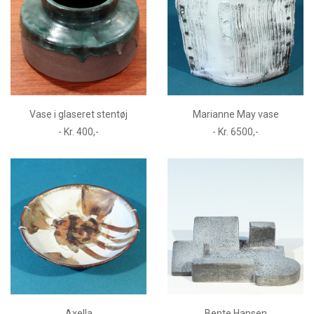
Vase i glaseret stentøj
Marianne May vase
- Kr. 400,-
- Kr. 6500,-
Axella
Bente Hansen