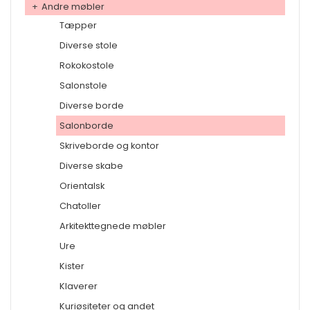
+
Andre møbler
Tæpper
Diverse stole
Rokokostole
Salonstole
Diverse borde
Salonborde
Skriveborde og kontor
Diverse skabe
Orientalsk
Chatoller
Arkitekttegnede møbler
Ure
Kister
Klaverer
Kuriøsiteter og andet