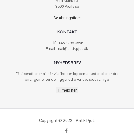
Ved Kulhus 3
3500 Værløse
Se åbningstider
KONTAKT
Tlf : +45 3296 0596
Email: mail@antikpjot.dk
NYHEDSBREV
Få tilsendt en mail når vi afholder loppemarkeder eller andre
arrangementer der ligger ud over det sædvanlige
Tilmeld her
Copyright © 2022 - Antik Pjot.