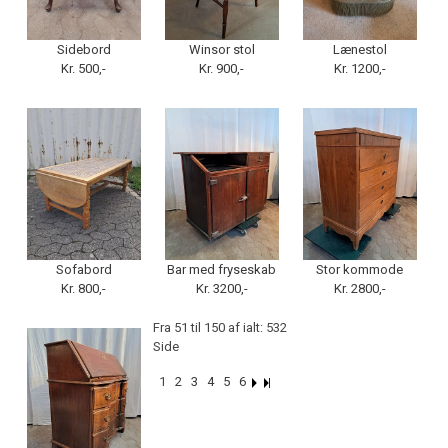
Sidebord
Winsor stol
Lænestol
Kr. 500,-
Kr. 900,-
Kr. 1200,-
Sofabord
Bar med fryseskab
Stor kommode
Kr. 800,-
Kr. 3200,-
Kr. 2800,-
Fra 51 til 150 af ialt: 532
Side
1
2
3
4
5
6