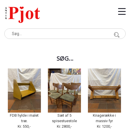
SØG...
FDB hylde i malet
Sæt af 5
Knagerække i
træ.
spisestuestole
massiv fyr
Kr. 550,-
Kr. 2800,-
Kr. 1200,-