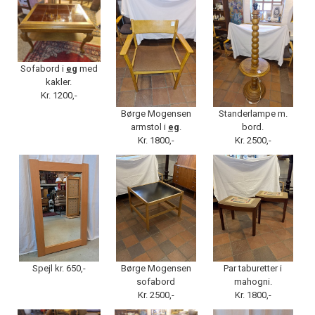
Sofabord i
eg
med
kakler.
Kr. 1200,-
Børge Mogensen
Standerlampe m.
armstol i
eg
.
bord.
Kr. 1800,-
Kr. 2500,-
Spejl kr. 650,-
Børge Mogensen
Par taburetter i
sofabord
mahogni.
Kr. 2500,-
Kr. 1800,-