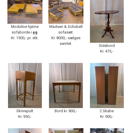
Moduline hjørne
Madsen & Schubell
sofaborde i
eg
.
sofasæt.
Kr. 1500,- pr. stk.
Kr. 8000,- sælges
samlet.
Sidebord
Kr. 475,-
Skrivepult
Bord kr. 800,-
2 Skabe
Kr. 950,-
Kr. 900,-