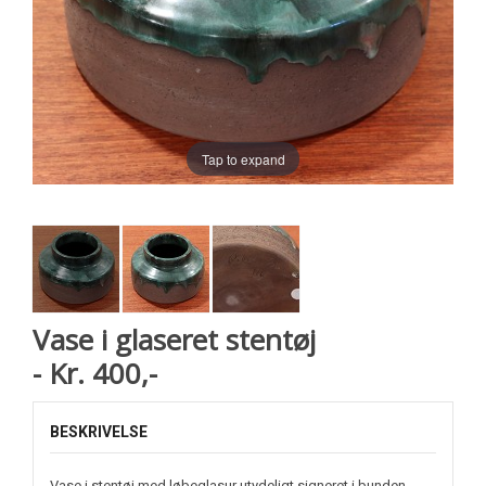
Tap to expand
Vase i glaseret stentøj
- Kr. 400,-
BESKRIVELSE
Vase i stentøj med løbeglasur utydeligt signeret i bunden.