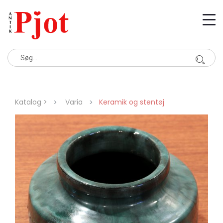
Katalog >
Varia
Keramik og stentøj