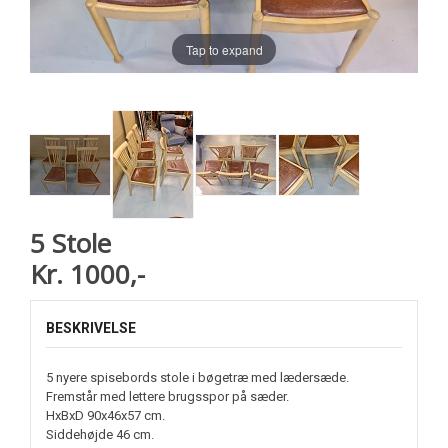
Tap to expand
5 Stole
Kr. 1000,-
BESKRIVELSE
5 nyere spisebords stole i bøgetræ med lædersæde.
Fremstår med lettere brugsspor på sæder.
HxBxD 90x46x57 cm.
Siddehøjde 46 cm.