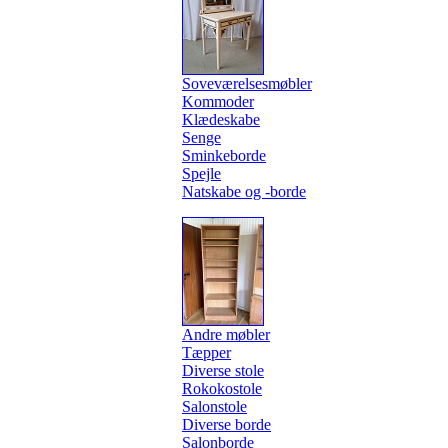
Soveværelsesmøbler
Kommoder
Klædeskabe
Senge
Sminkeborde
Spejle
Natskabe og -borde
Andre møbler
Tæpper
Diverse stole
Rokokostole
Salonstole
Diverse borde
Salonborde