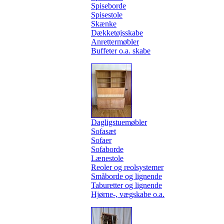
Spiseborde
Spisestole
Skænke
Dækketøjsskabe
Anrettermøbler
Buffeter o.a. skabe
Dagligstuemøbler
Sofasæt
Sofaer
Sofaborde
Lænestole
Reoler og reolsystemer
Småborde og lignende
Taburetter og lignende
Hjørne-, vægskabe o.a.