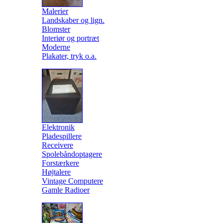
Malerier
Landskaber og lign.
Blomster
Interiør og portræt
Moderne
Plakater, tryk o.a.
Elektronik
Pladespillere
Receivere
Spolebåndoptagere
Forstærkere
Højtalere
Vintage Computere
Gamle Radioer