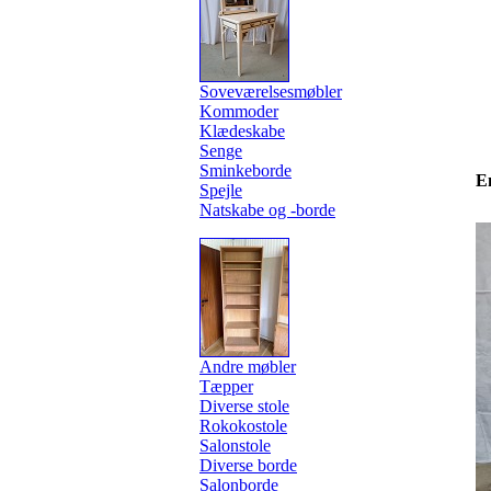
Soveværelsesmøbler
Kommoder
Klædeskabe
Senge
Sminkeborde
E
Spejle
Natskabe og -borde
Andre møbler
Tæpper
Diverse stole
Rokokostole
Salonstole
Diverse borde
Salonborde