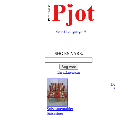
Select Language
▼
SØG EN VARE:
Hjælp til søgning
her
Du
Spisestuemøbler
Spisestuer