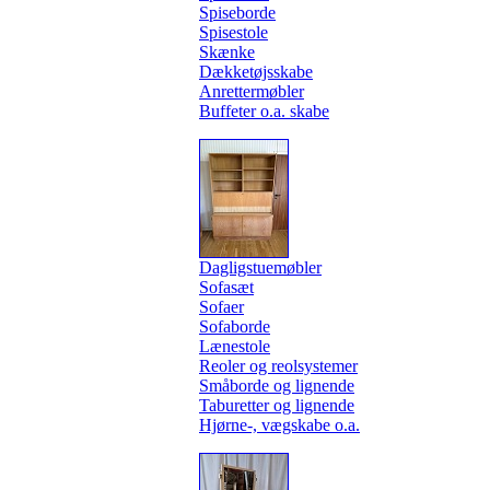
Spiseborde
Spisestole
Skænke
Dækketøjsskabe
Anrettermøbler
Buffeter o.a. skabe
Dagligstuemøbler
Sofasæt
Sofaer
Sofaborde
Lænestole
Reoler og reolsystemer
Småborde og lignende
Taburetter og lignende
Hjørne-, vægskabe o.a.