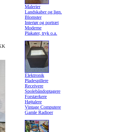
Malerier
Landskaber og lign.
Blomster
Interiør og portræt
Moderne
Plakater, tryk o.a.
KK
Elektronik
Pladespillere
Receivere
Spolebåndoptagere
Forstærkere
Højtalere
Vintage Computere
Gamle Radioer