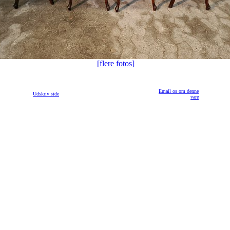
[flere fotos]
Email os om denne
Udskriv side
vare