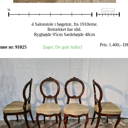
4 Salonstole i bøgetræ, fra 1910erne.
Betrækket har slid.
Ryghøjde 95cm Sædehøjde 48cm
Pris:
1.400
,-
D
mne nr. 91025
[lager, De gule haller]