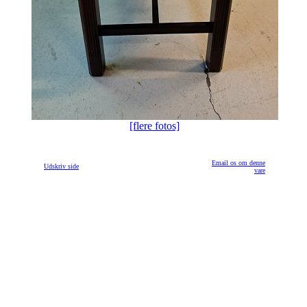
[flere fotos]
Email os om denne
Udskriv side
vare