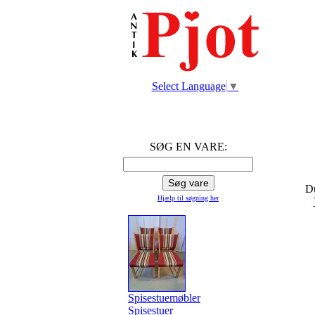
Select Language
▼
SØG EN VARE:
Du
Hjælp til søgning
her
Spisestuemøbler
Spisestuer