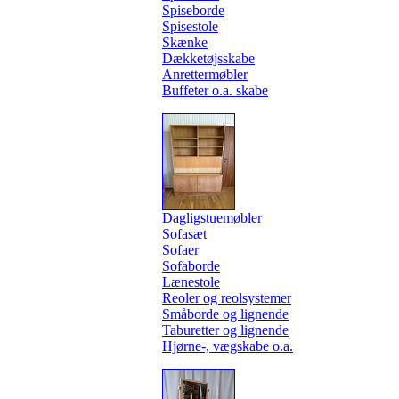
Spiseborde
Spisestole
Skænke
Dækketøjsskabe
Anrettermøbler
Buffeter o.a. skabe
Dagligstuemøbler
Sofasæt
Sofaer
Sofaborde
Lænestole
Reoler og reolsystemer
Småborde og lignende
Taburetter og lignende
Hjørne-, vægskabe o.a.