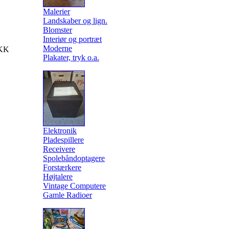
Malerier
Landskaber og lign.
Blomster
Interiør og portræt
Moderne
KK
Plakater, tryk o.a.
Elektronik
Pladespillere
Receivere
Spolebåndoptagere
Forstærkere
Højtalere
Vintage Computere
Gamle Radioer