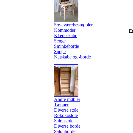
Soveværelsesmøbler
Kommoder
E
Klædeskabe
Senge
Sminkeborde
Spejle
Natskabe og -borde
Andre møbler
Tæpper
Diverse stole
Rokokostole
Salonstole
Diverse borde
Salonborde