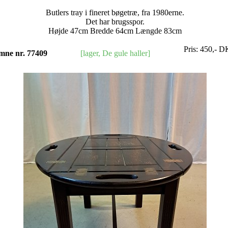
Butlers tray i fineret bøgetræ, fra 1980erne.
Det har brugsspor.
Højde 47cm Bredde 64cm Længde 83cm
Pris:
450
,-
D
mne nr. 77409
[lager, De gule haller]