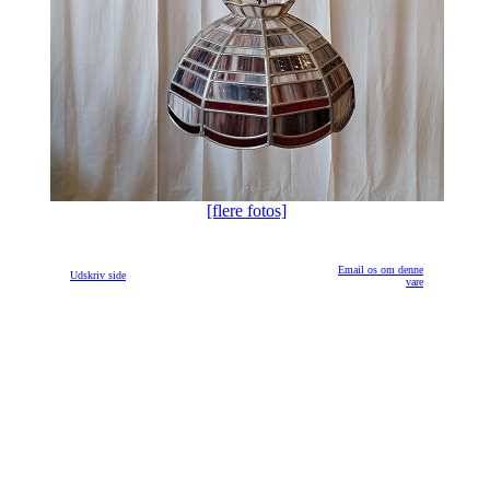
[flere fotos]
Email os om denne
Udskriv side
vare