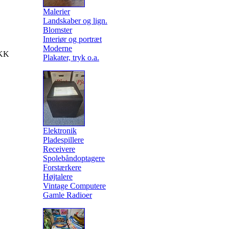
Malerier
Landskaber og lign.
Blomster
Interiør og portræt
Moderne
KK
Plakater, tryk o.a.
Elektronik
Pladespillere
Receivere
Spolebåndoptagere
Forstærkere
Højtalere
Vintage Computere
Gamle Radioer