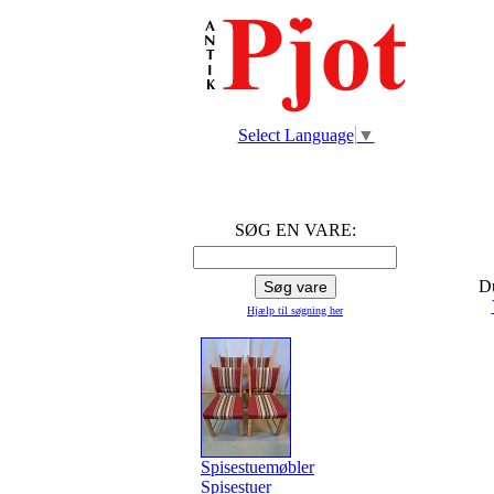
Select Language
▼
SØG EN VARE:
Du
Hjælp til søgning
her
Spisestuemøbler
Spisestuer