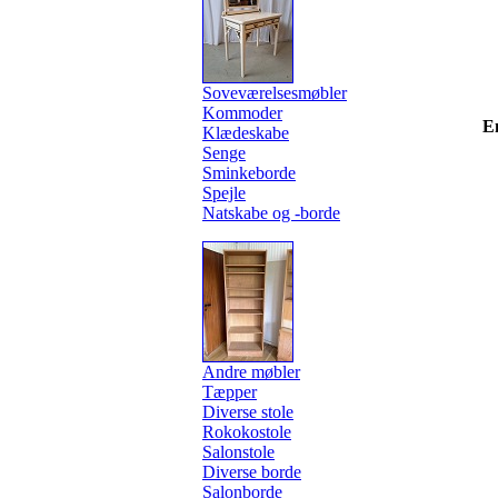
Soveværelsesmøbler
Kommoder
E
Klædeskabe
Senge
Sminkeborde
Spejle
Natskabe og -borde
Andre møbler
Tæpper
Diverse stole
Rokokostole
Salonstole
Diverse borde
Salonborde