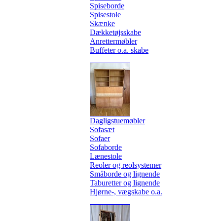
Spiseborde
Spisestole
Skænke
Dækketøjsskabe
Anrettermøbler
Buffeter o.a. skabe
Dagligstuemøbler
Sofasæt
Sofaer
Sofaborde
Lænestole
Reoler og reolsystemer
Småborde og lignende
Taburetter og lignende
Hjørne-, vægskabe o.a.