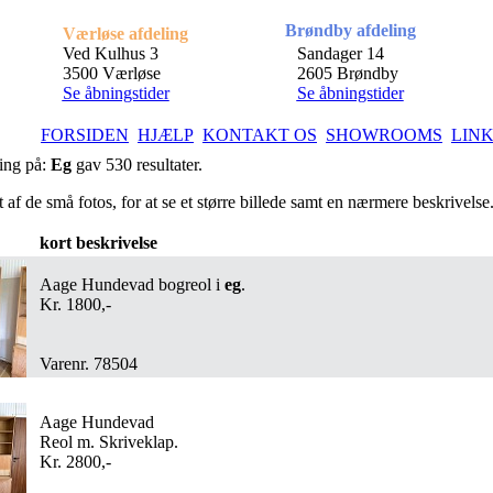
Brøndby afdeling
Værløse afdeling
Ved Kulhus 3
Sandager 14
3500 Værløse
2605 Brøndby
Se åbningstider
Se åbningstider
FORSIDEN
HJÆLP
KONTAKT OS
SHOWROOMS
LIN
ing på:
Eg
gav 530 resultater.
t af de små fotos, for at se et større billede samt en nærmere beskrivelse
kort beskrivelse
Aage Hundevad bogreol i
eg
.
Kr. 1800,-
Varenr. 78504
Aage Hundevad
Reol m. Skriveklap.
Kr. 2800,-