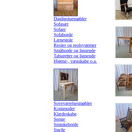
Dagligstuemøbler
Sofasæt
Sofaer
Sofaborde
Lænestole
Reoler og reolsystemer
Småborde og lignende
Taburetter og lignende
Hjørne-, vægskabe o.a.
Soveværelsesmøbler
Kommoder
Klædeskabe
Senge
Sminkeborde
Spejle