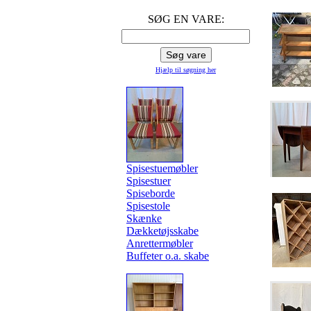
SØG EN VARE:
Hjælp til søgning
her
Spisestuemøbler
Spisestuer
Spiseborde
Spisestole
Skænke
Dækketøjsskabe
Anrettermøbler
Buffeter o.a. skabe