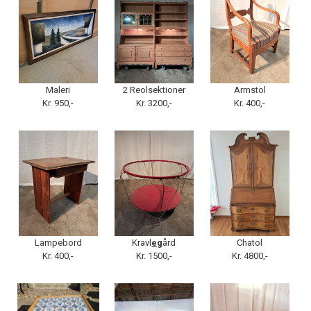
Maleri
2 Reolsektioner
Armstol
Kr. 950,-
Kr. 3200,-
Kr. 400,-
Lampebord
Kravl
eg
ård
Chatol
Kr. 400,-
Kr. 1500,-
Kr. 4800,-