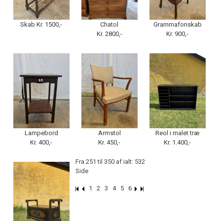
Skab Kr. 1500,-
Chatol
Grammafonskab
Kr. 2800,-
Kr. 900,-
Lampebord
Armstol
Reol i malet træ
Kr. 400,-
Kr. 450,-
Kr. 1.400,-
Fra 251 til 350 af ialt: 532
Side
1
2
3
4
5
6