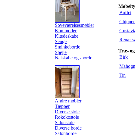
Møbeltyp
Buffet
Chippen
Soveværelsesmøbler
Kommoder
Gustavi
Klædeskabe
Renæss
Senge
Sminkeborde
Træ- og
Spejle
Birk
Natskabe og -borde
Mahogn
Tin
Andre møbler
Tæpper
Diverse stole
Rokokostole
Salonstole
Diverse borde
Salonborde