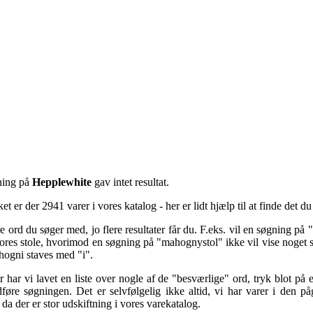
ning på
Hepplewhite
gav intet resultat.
ket er der 2941 varer i vores katalog - her er lidt hjælp til at finde det du
e ord du søger med, jo flere resultater får du. F.eks. vil en søgning på "
es stole, hvorimod en søgning på "mahognystol" ikke vil vise noget s
hogni staves med "i".
 har vi lavet en liste over nogle af de "besværlige" ord, tryk blot på 
dføre søgningen. Det er selvfølgelig ikke altid, vi har varer i den p
da der er stor udskiftning i vores varekatalog.