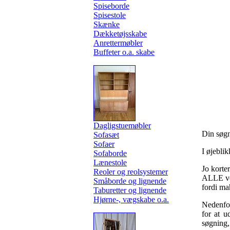
Spiseborde
Spisestole
Skænke
Dækketøjsskabe
Anrettermøbler
Buffeter o.a. skabe
Dagligstuemøbler
Din søg
Sofasæt
Sofaer
I øjeblik
Sofaborde
Lænestole
Jo korter
Reoler og reolsystemer
ALLE vor
Småborde og lignende
fordi ma
Taburetter og lignende
Hjørne-, vægskabe o.a.
Nedenfor
for at u
søgning, 