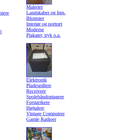
Malerier
Landskaber og lign.
niere
Blomster
Interiør og portræt
Moderne
l
Plakater, tryk o.a.
Elektronik
Pladespillere
Receivere
Spolebåndoptagere
Forstærkere
Højtalere
Vintage Computere
Gamle Radioer