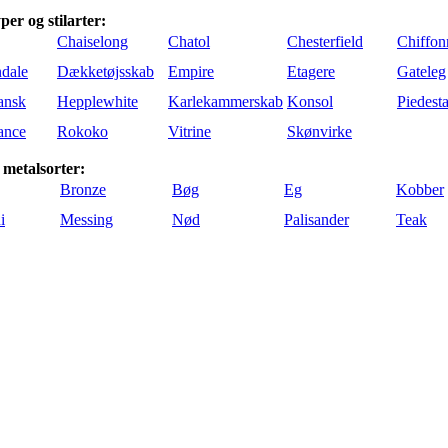
er og stilarter:
Chaiselong
Chatol
Chesterfield
Chiffon
dale
Dækketøjsskab
Empire
Etagere
Gateleg
ansk
Hepplewhite
Karlekammerskab
Konsol
Piedesta
ance
Rokoko
Vitrine
Skønvirke
 metalsorter:
Bronze
Bøg
Eg
Kobber
i
Messing
Nød
Palisander
Teak