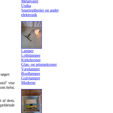
Metalvarer
Unika
Snurrepiberier og andet
elektronik
Lamper
Loftslamper
Kirkekroner
Glas- og prismekroner
Væglamper
Bordlamper
 søger:
Gulvlamper
Moderne
stol" vise
om helst,
et af dem,
ågældende